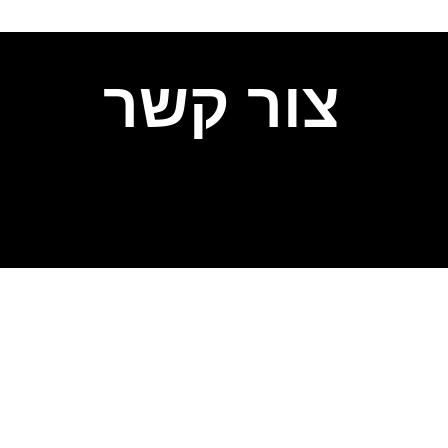
עה
פה
שליחת טופס
יצירת קשר
*הפרטים שתמסרו ישמשו
אותנו אך ורק לצורך יצירת
קשר חוזר.
מדיניות פרטיות
אימייל:
Eliran@TheDuck.co.il