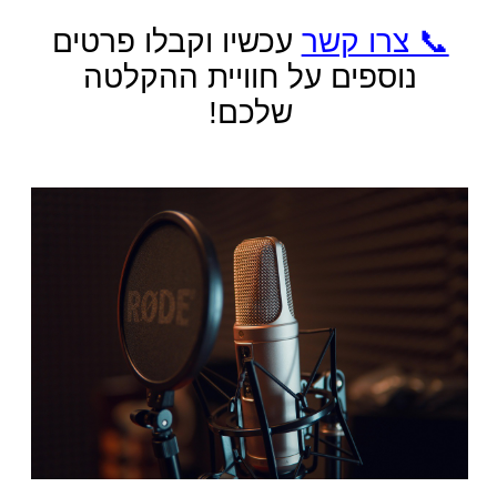
צור קשר
השאר שם
פה​
השאר
טלפון פה​
השאר
אימייל
פה
השא
ר
הוד