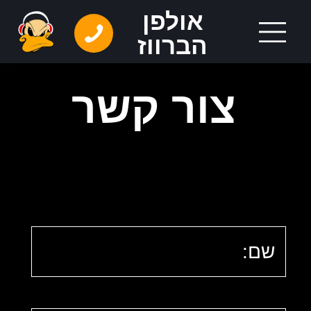
אולפן
הברווז
צור קשר
השאר שם
פה​
השאר
טלפון פה​
השאר
אימייל