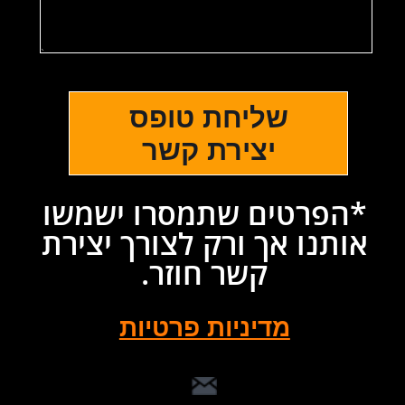
אימייל:
Eliran@TheDuck.co.il
טלפון:
0504340805
WhatsApp
כתובת:
מוריה 58 חיפה​, מיקוד
3440103