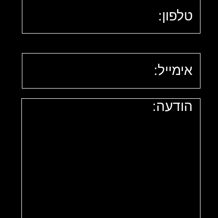
פה
השא
ר
הוד
עה
פה
שליחת טופס
יצירת קשר
*הפרטים שתמסרו ישמשו
אותנו אך ורק לצורך יצירת
קשר חוזר.
מדיניות פרטיות